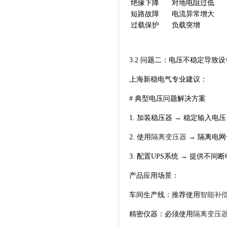
绝缘下降
对地电阻过低
短路故障
电流异常增大
过载保护
负载突增
3.2 问题二：电压不稳定导致
上海新稳电气专业建议：
# 典型电压问题解决方案
1. 加装稳压器 → 稳定输入电
2. 使用
隔离变压器
→ 隔离电
3. 配置UPS系统 → 提供不
产品应用场景：
车间生产线：推荐使用
智能补
精密仪器：必须使用
隔离变压