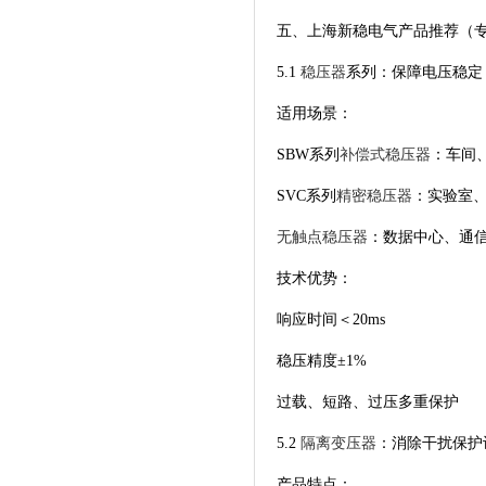
五、上海新稳电气产品推荐（
5.1
稳压器
系列：保障电压稳定
适用场景：
SBW系列
补偿式稳压器
：车间
SVC系列
精密稳压器
：实验室
无触点稳压器
：数据中心、通
技术优势：
响应时间＜20ms
稳压精度±1%
过载、短路、过压多重保护
5.2
隔离变压器
：消除干扰保护
产品特点：