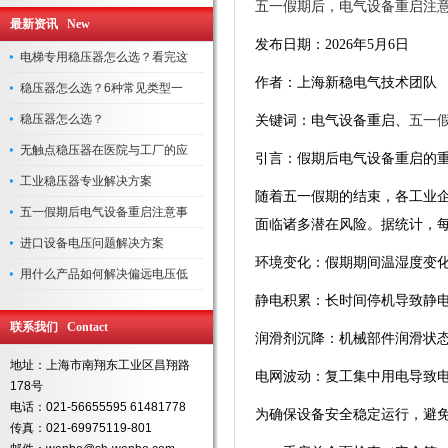
五一假期后，电气设备重启注
最新资讯 New
发布日期：2026年5月6日
电梯专用稳压器怎么选？看完这
作者：上海新稳电气技术团队
稳压器怎么选？6种常见类型一
稳压器怎么选？
关键词：电气设备重启、
五一
无触点稳压器在医院与工厂的应
引言：假期后电气设备重启的
工业稳压器专业解决方案
随着五一假期的结束，各工业
五一假期后电气设备重启注意事
面临诸多潜在风险。据统计，
进口设备电压问题解决方案
环境变化：假期期间温湿度变
用什么产品如何解决偏远电压低
静电积累：长时间停机导致静
联系我们 Contact
润滑剂沉降：机械部件润滑状
地址：上海市南翔东工业区昌翔路
电网波动：复工集中用电导致
178号
电话：021-56655595 61481778
为确保设备安全稳定运行，避
传真：021-69975119-801