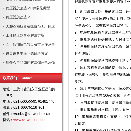
解决长期闲置的
调压器
使用前安全检
稳压器怎么选？6种常见类型一
1、新安装或长期不用的
调压器
，运
稳压器怎么选？
安全使用，否则应进行热烘处理。热
件是否松动，如有松动应加以紧固。
无触点稳压器在医院与工厂的应
2、电源电压应符合
调压器
铭牌上的
工业稳压器专业解决方案
3、
调压器
必须良好接地，以保证安
五一假期后电气设备重启注意事
4、使用时应经常注意输出电流不超
进口设备电压问题解决方案
甚至烧毁。
5、使用时应缓慢均匀地旋转手柄，
用什么产品如何解决偏远电压低
6、应经常检查
调压器
的使用情况，
在电刷下面转动手轮数次使电刷底面
联系我们 Contact
要求。
7、线圈与电刷接受的表面，应经常
地址：上海市南翔东工业区昌翔路
178号
点可用棉纱沾酒精(90%) 擦拭，直
电话：021-56655595 61481778
8、从电源接到
调压器
，
调压器
到负
传真：021-69975119-801
9、搬动
调压器
时不得用手轮，而应
邮件：wenbo@sh-wenbo.com
10、
调压器
需要横装在面板上,（仅
网站：
www.sh-wenbo.com
以固定。
11、
调压器
应经常保持清洁不允许