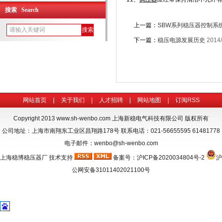
搜索 Search
上一篇：
SBW系列稳压器控制系
下一篇：
稳压电源发展历史
2014/
网站首页
|
关于我们
|
人才招聘
|
网站地图
|
订阅RSS
Copyright 2013
www.sh-wenbo.com
上海新稳电气科技有限公司 版权所有
公司地址：上海市南翔东工业区昌翔路178号 联系电话：021-56655595 61481778
电子邮件：wenbo@sh-wenbo.com
上海稳博
稳压器厂
技术支持
备案号：
沪ICP备2020034804号-2
沪
公网安备31011402021100号